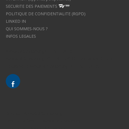
SECURITE DES PAIEMENTS
POLITIQUE DE CONFIDENTIALITE (RGPD)
LINKED IN
QUI SOMMES-NOUS ?
INFOS LEGALES
Avocat à Strasbourg CELINE FUCHS
Avocat à Strasbourg - CELINE FUCHS - Domaines de droit
Le cabinet d'Avocat à Strasbourg - CELINE FUCHS
Divorce - Avocat à Strasbourg
Droit de la famille - Avocat à Strasbourg
Droit pénal - Avocat à Strasbourg