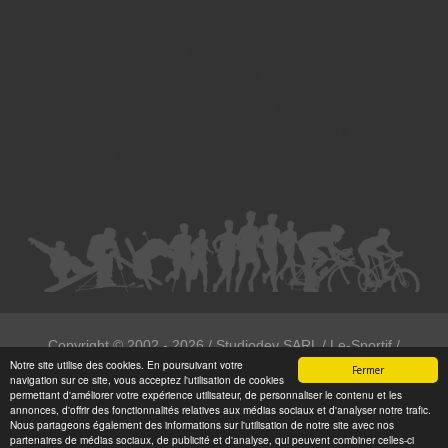
Droit des victimes - Avocat à Strasbourg
Droit immobilier - Avocat à Strasbourg
Droit du travail - Avocat à Strasbourg
Droit des contrats - Avocat à Strasbourg
Recouvrement des créances - Avocat à Strasbourg
Postulation et substitution - Avocat à Strasbourg
Copyright ©
2002 - 2026
/ Studiodev SARL / Le-Sportif /
Notre site utilise des cookies. En poursuivant votre
Registration4all
Fermer
navigation sur ce site, vous acceptez l'utilisation de cookies
Tous droits réservées.
permettant d'améliorer votre expérience utilisateur, de personnaliser le contenu et les
annonces, d'offrir des fonctionnalités relatives aux médias sociaux et d'analyser notre trafic.
Numéro de déclaration CNIL : 1999972
Nous partageons également des informations sur l'utilisation de notre site avec nos
partenaires de médias sociaux, de publicité et d'analyse, qui peuvent combiner celles-ci