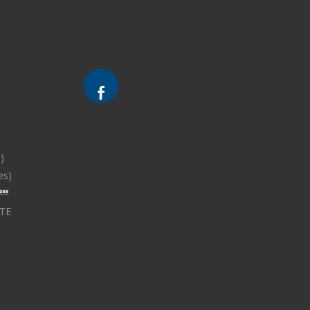
)
Divorce - Avocat à Strasbourg
es)
Droit de la famille - Avocat à Strasbourg
Droit pénal - Avocat à Strasbourg
TE
Droit des victimes - Avocat à Strasbourg
Droit immobilier - Avocat à Strasbourg
Droit du travail - Avocat à Strasbourg
Droit des contrats - Avocat à Strasbourg
Recouvrement des créances - Avocat à
Strasbourg