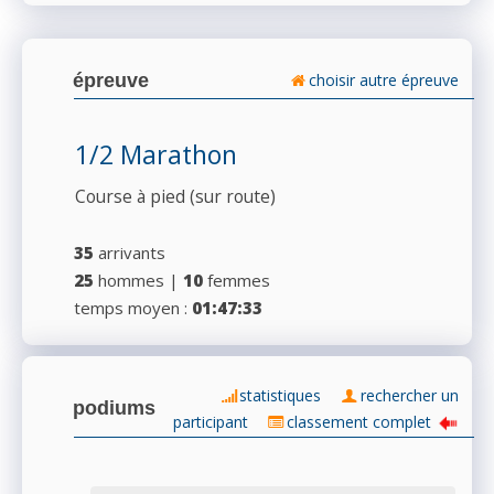
RÉSULTATS
épreuve
choisir autre épreuve
PHOTOS/VIDÉOS
1/2 Marathon
Course à pied (sur route)
BLOG
35
arrivants
25
hommes |
10
femmes
temps moyen :
01:47:33
ORGANISATEURS
statistiques
rechercher un
podiums
participant
classement complet
PLUS...