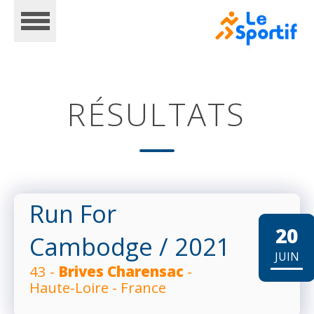
RÉSULTATS
ACCUEIL
Run For
CALENDRIER
20
Cambodge
/ 2021
JUIN
43 -
Brives Charensac
-
INSCRIPTIONS
Haute-Loire - France