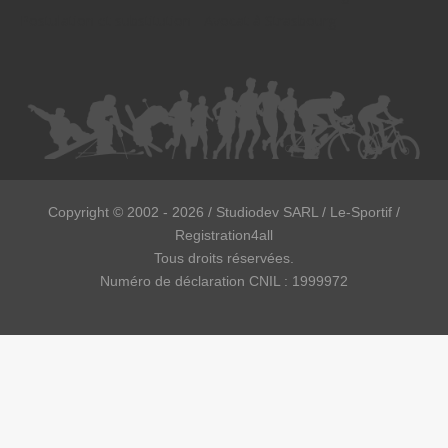
Postulation et substitution - Avocat à Strasbourg
Copyright ©
2002 - 2026
/ Studiodev SARL / Le-Sportif /
Registration4all
Tous droits réservées.
Numéro de déclaration CNIL : 1999972