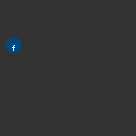
Avocat à Strasbourg CELINE FUCHS
Avocat à Strasbourg - CELINE FUCHS - Domaines de droit
Le cabinet d'Avocat à Strasbourg - CELINE FUCHS
Divorce - Avocat à Strasbourg
Droit de la famille - Avocat à Strasbourg
Droit pénal - Avocat à Strasbourg
Droit des victimes - Avocat à Strasbourg
Droit immobilier - Avocat à Strasbourg
Droit du travail - Avocat à Strasbourg
Droit des contrats - Avocat à Strasbourg
Recouvrement des créances - Avocat à Strasbourg