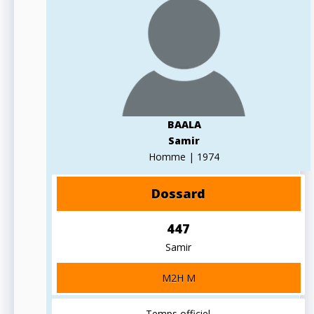
BAALA
Samir
Homme | 1974
Dossard
447
Samir
M2H M
Temps officiel