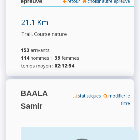
épreuve
retour
choisir autre épreuve
21,1 Km
Trail, Course nature
153
arrivants
114
hommes |
39
femmes
temps moyen :
02:12:54
BAALA
statistiques
modifier le
filtre
Samir