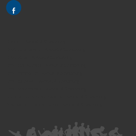
Divorce - Avocat à Strasbourg
Droit de la famille - Avocat à Strasbourg
Droit pénal - Avocat à Strasbourg
Droit des victimes - Avocat à Strasbourg
Droit immobilier - Avocat à Strasbourg
Droit du travail - Avocat à Strasbourg
Droit des contrats - Avocat à Strasbourg
Recouvrement des créances - Avocat à Strasbourg
Postulation et substitution - Avocat à Strasbourg