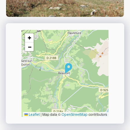
+
−
|
Map data ©
contributors
Leaflet
OpenStreetMap