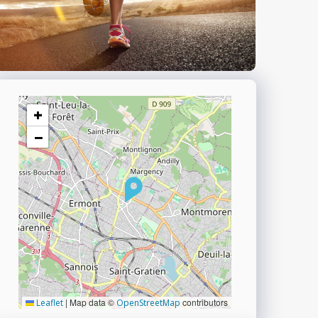
+
−
|
Map data ©
contributors
Leaflet
OpenStreetMap