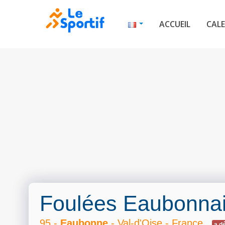
ACCUEIL
CALE
Foulées Eaubonna
95 -
Eaubonne
- Val-d'Oise - France
a dé