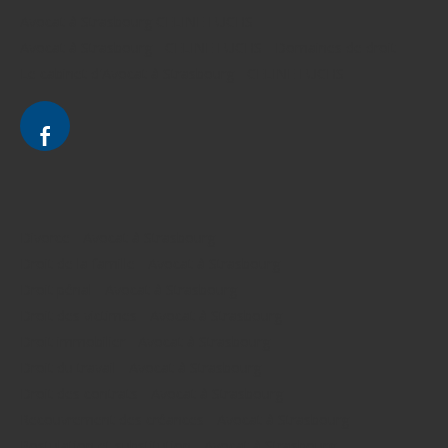
Avocat à Strasbourg CELINE FUCHS
Avocat à Strasbourg - CELINE FUCHS - Domaines de droit
Le cabinet d'Avocat à Strasbourg - CELINE FUCHS
Divorce - Avocat à Strasbourg
Droit de la famille - Avocat à Strasbourg
Droit pénal - Avocat à Strasbourg
Droit des victimes - Avocat à Strasbourg
Droit immobilier - Avocat à Strasbourg
Droit du travail - Avocat à Strasbourg
Droit des contrats - Avocat à Strasbourg
Recouvrement des créances - Avocat à Strasbourg
Postulation et substitution - Avocat à Strasbourg