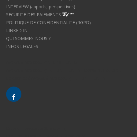
INTERVIEW (apports, perspectives)
SECURITE DES PAIEMENTS
POLITIQUE DE CONFIDENTIALITE (RGPD)
LINKED IN
QUI SOMMES-NOUS ?
INFOS LEGALES
Avocat à Strasbourg CELINE FUCHS
Avocat à Strasbourg - CELINE FUCHS - Domaines de droit
Le cabinet d'Avocat à Strasbourg - CELINE FUCHS
Divorce - Avocat à Strasbourg
Droit de la famille - Avocat à Strasbourg