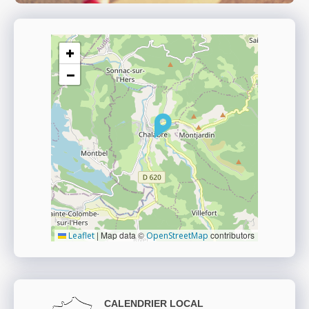
+
−
|
Map data ©
contributors
Leaflet
OpenStreetMap
CALENDRIER LOCAL