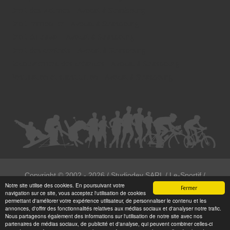
Droit des victimes - Avocat à Strasbourg
Droit immobilier - Avocat à Strasbourg
Droit du travail - Avocat à Strasbourg
Droit des contrats - Avocat à Strasbourg
Recouvrement des créances - Avocat à Strasbourg
Postulation et substitution - Avocat à Strasbourg
Copyright ©
2002 - 2026
/ Studiodev SARL / Le-Sportif /
Notre site utilise des cookies. En poursuivant votre
Registration4all
Fermer
navigation sur ce site, vous acceptez l'utilisation de cookies
Tous droits réservées.
permettant d'améliorer votre expérience utilisateur, de personnaliser le contenu et les
annonces, d'offrir des fonctionnalités relatives aux médias sociaux et d'analyser notre trafic.
Numéro de déclaration CNIL : 1999972
Nous partageons également des informations sur l'utilisation de notre site avec nos
partenaires de médias sociaux, de publicité et d'analyse, qui peuvent combiner celles-ci