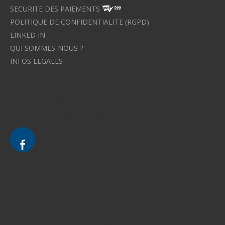
SECURITE DES PAIEMENTS
POLITIQUE DE CONFIDENTIALITE (RGPD)
LINKED IN
QUI SOMMES-NOUS ?
INFOS LEGALES
Avocat à Strasbourg CELINE FUCHS
Avocat à Strasbourg - CELINE FUCHS - Domaines de droit
Le cabinet d'Avocat à Strasbourg - CELINE FUCHS
Divorce - Avocat à Strasbourg
Droit de la famille - Avocat à Strasbourg
Droit pénal - Avocat à Strasbourg