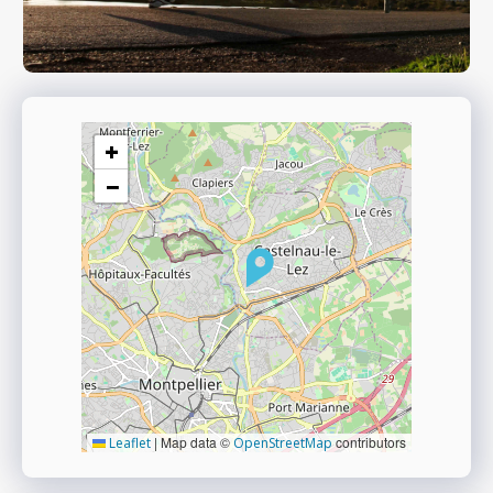
+
−
|
Map data ©
contributors
Leaflet
OpenStreetMap