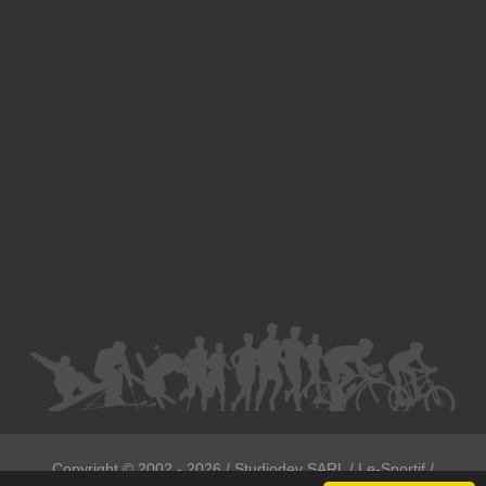
Divorce - Avocat à Strasbourg
Droit de la famille - Avocat à Strasbourg
Droit pénal - Avocat à Strasbourg
Droit des victimes - Avocat à Strasbourg
Droit immobilier - Avocat à Strasbourg
Droit du travail - Avocat à Strasbourg
Droit des contrats - Avocat à Strasbourg
Recouvrement des créances - Avocat à Strasbourg
Postulation et substitution - Avocat à Strasbourg
Copyright ©
2002 - 2026
/ Studiodev SARL / Le-Sportif /