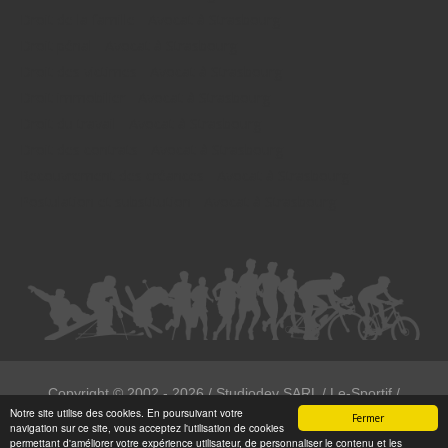
Droit de la famille - Avocat à Strasbourg
Droit pénal - Avocat à Strasbourg
Droit des victimes - Avocat à Strasbourg
Droit immobilier - Avocat à Strasbourg
Droit du travail - Avocat à Strasbourg
Droit des contrats - Avocat à Strasbourg
Recouvrement des créances - Avocat à Strasbourg
Postulation et substitution - Avocat à Strasbourg
Copyright ©
2002 - 2026
/ Studiodev SARL / Le-Sportif /
Notre site utilise des cookies. En poursuivant votre
Registration4all
Fermer
navigation sur ce site, vous acceptez l'utilisation de cookies
Tous droits réservées.
permettant d'améliorer votre expérience utilisateur, de personnaliser le contenu et les