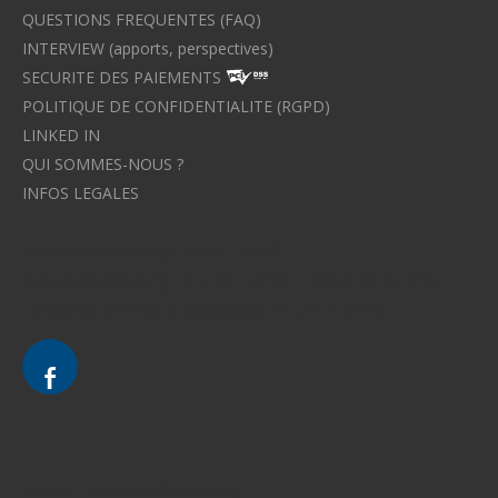
QUESTIONS FREQUENTES (FAQ)
INTERVIEW (apports, perspectives)
SECURITE DES PAIEMENTS
POLITIQUE DE CONFIDENTIALITE (RGPD)
LINKED IN
QUI SOMMES-NOUS ?
INFOS LEGALES
Avocat à Strasbourg CELINE FUCHS
Avocat à Strasbourg - CELINE FUCHS - Domaines de droit
Le cabinet d'Avocat à Strasbourg - CELINE FUCHS
Divorce - Avocat à Strasbourg