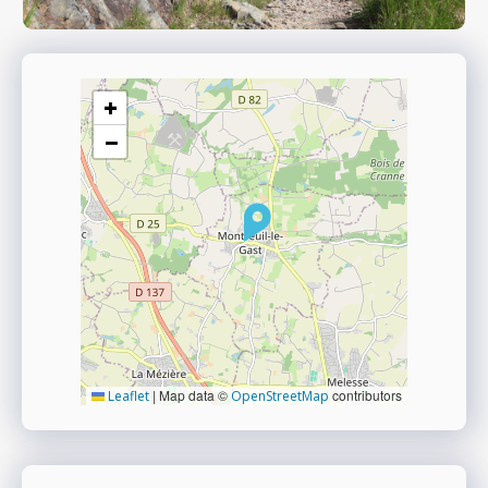
+
−
|
Map data ©
contributors
Leaflet
OpenStreetMap