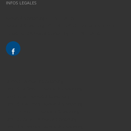
INFOS LEGALES
Avocat à Strasbourg CELINE FUCHS
Avocat à Strasbourg - CELINE FUCHS - Domaines de droit
Le cabinet d'Avocat à Strasbourg - CELINE FUCHS
Divorce - Avocat à Strasbourg
Droit de la famille - Avocat à Strasbourg
Droit pénal - Avocat à Strasbourg
Droit des victimes - Avocat à Strasbourg
Droit immobilier - Avocat à Strasbourg
Droit du travail - Avocat à Strasbourg
Droit des contrats - Avocat à Strasbourg