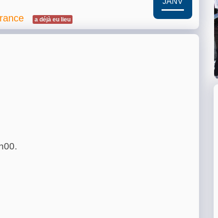
JANV
France
a déjà eu lieu
h00.