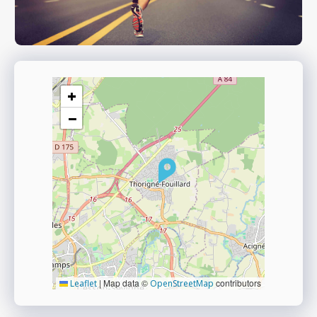
+
−
|
Map data ©
contributors
Leaflet
OpenStreetMap