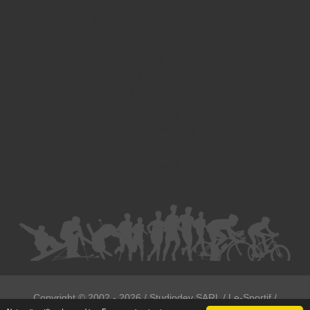
Divorce - Avocat à Strasbourg
Droit de la famille - Avocat à Strasbourg
Droit pénal - Avocat à Strasbourg
Droit des victimes - Avocat à Strasbourg
Droit immobilier - Avocat à Strasbourg
Droit du travail - Avocat à Strasbourg
Droit des contrats - Avocat à Strasbourg
Recouvrement des créances - Avocat à Strasbourg
Postulation et substitution - Avocat à Strasbourg
Copyright ©
2002 - 2026
/ Studiodev SARL / Le-Sportif /