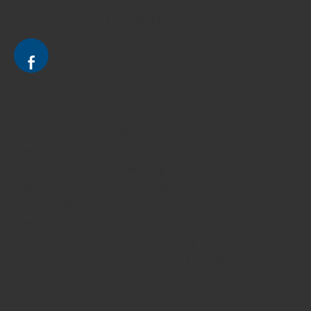
Avocat à Strasbourg - CELINE FUCHS - Domaines de droit
Le cabinet d'Avocat à Strasbourg - CELINE FUCHS
Divorce - Avocat à Strasbourg
Droit de la famille - Avocat à Strasbourg
Droit pénal - Avocat à Strasbourg
Droit des victimes - Avocat à Strasbourg
Droit immobilier - Avocat à Strasbourg
Droit du travail - Avocat à Strasbourg
Droit des contrats - Avocat à Strasbourg
Recouvrement des créances - Avocat à Strasbourg
Postulation et substitution - Avocat à Strasbourg