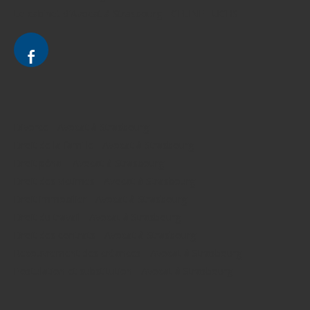
Le cabinet d'Avocat à Strasbourg - CELINE FUCHS
Divorce - Avocat à Strasbourg
Droit de la famille - Avocat à Strasbourg
Droit pénal - Avocat à Strasbourg
Droit des victimes - Avocat à Strasbourg
Droit immobilier - Avocat à Strasbourg
Droit du travail - Avocat à Strasbourg
Droit des contrats - Avocat à Strasbourg
Recouvrement des créances - Avocat à Strasbourg
Postulation et substitution - Avocat à Strasbourg