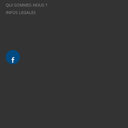
QUI SOMMES-NOUS ?
INFOS LEGALES
Avocat à Strasbourg CELINE FUCHS
Avocat à Strasbourg - CELINE FUCHS - Domaines de droit
Le cabinet d'Avocat à Strasbourg - CELINE FUCHS
Divorce - Avocat à Strasbourg
Droit de la famille - Avocat à Strasbourg
Droit pénal - Avocat à Strasbourg
Droit des victimes - Avocat à Strasbourg
Droit immobilier - Avocat à Strasbourg
Droit du travail - Avocat à Strasbourg