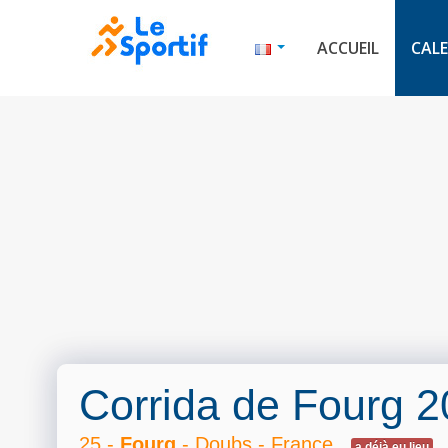
ACCUEIL
CALE
Corrida de Fourg 
25 -
Fourg
- Doubs - France
a déjà eu lieu