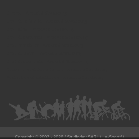
Divorce - Avocat à Strasbourg
Droit de la famille - Avocat à Strasbourg
Droit pénal - Avocat à Strasbourg
Droit des victimes - Avocat à Strasbourg
Droit immobilier - Avocat à Strasbourg
Droit du travail - Avocat à Strasbourg
Droit des contrats - Avocat à Strasbourg
Recouvrement des créances - Avocat à Strasbourg
Postulation et substitution - Avocat à Strasbourg
Copyright ©
2002 - 2026
/ Studiodev SARL / Le-Sportif /