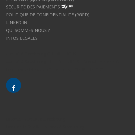
SECURITE DES PAIEMENTS
POLITIQUE DE CONFIDENTIALITE (RGPD)
LINKED IN
QUI SOMMES-NOUS ?
INFOS LEGALES
Avocat à Strasbourg CELINE FUCHS
Avocat à Strasbourg - CELINE FUCHS - Domaines de droit
Le cabinet d'Avocat à Strasbourg - CELINE FUCHS
Divorce - Avocat à Strasbourg
Droit de la famille - Avocat à Strasbourg
Droit pénal - Avocat à Strasbourg