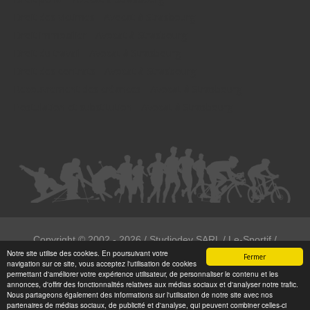
Droit des victimes - Avocat à Strasbourg
Droit immobilier - Avocat à Strasbourg
Droit du travail - Avocat à Strasbourg
Droit des contrats - Avocat à Strasbourg
Recouvrement des créances - Avocat à Strasbourg
Postulation et substitution - Avocat à Strasbourg
Copyright ©
2002 - 2026
/ Studiodev SARL / Le-Sportif /
Notre site utilise des cookies. En poursuivant votre
Registration4all
Fermer
navigation sur ce site, vous acceptez l'utilisation de cookies
Tous droits réservées.
permettant d'améliorer votre expérience utilisateur, de personnaliser le contenu et les
annonces, d'offrir des fonctionnalités relatives aux médias sociaux et d'analyser notre trafic.
Numéro de déclaration CNIL : 1999972
Nous partageons également des informations sur l'utilisation de notre site avec nos
partenaires de médias sociaux, de publicité et d'analyse, qui peuvent combiner celles-ci