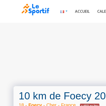
ACCUEIL
CALE
10 km de Foecy 2
18 -
Foecy
- Cher - France
a déjà eu lieu