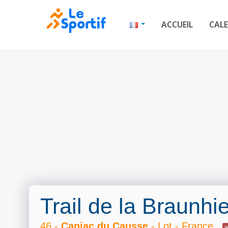
ACCUEIL
CALE
Trail de la Braunhi
46 -
Caniac du Causse
- Lot - France
a