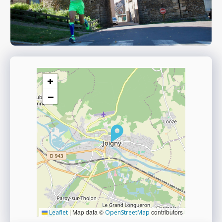
+
−
|
Map data ©
contributors
Leaflet
OpenStreetMap