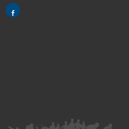
Divorce - Avocat à Strasbourg
Droit de la famille - Avocat à Strasbourg
Droit pénal - Avocat à Strasbourg
Droit des victimes - Avocat à Strasbourg
Droit immobilier - Avocat à Strasbourg
Droit du travail - Avocat à Strasbourg
Droit des contrats - Avocat à Strasbourg
Recouvrement des créances - Avocat à Strasbourg
Postulation et substitution - Avocat à Strasbourg