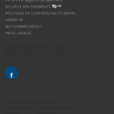
SECURITE DES PAIEMENTS
POLITIQUE DE CONFIDENTIALITE (RGPD)
LINKED IN
QUI SOMMES-NOUS ?
INFOS LEGALES
Avocat à Strasbourg CELINE FUCHS
Avocat à Strasbourg - CELINE FUCHS - Domaines de droit
Le cabinet d'Avocat à Strasbourg - CELINE FUCHS
Divorce - Avocat à Strasbourg
Droit de la famille - Avocat à Strasbourg