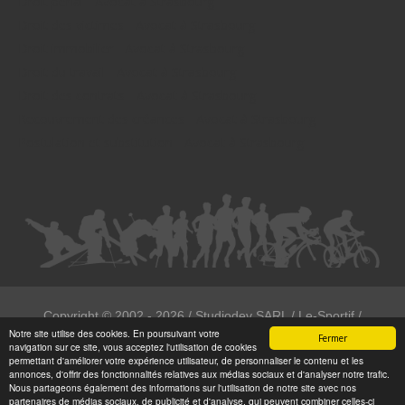
Droit pénal - Avocat à Strasbourg
Droit des victimes - Avocat à Strasbourg
Droit immobilier - Avocat à Strasbourg
Droit du travail - Avocat à Strasbourg
Droit des contrats - Avocat à Strasbourg
Recouvrement des créances - Avocat à Strasbourg
Postulation et substitution - Avocat à Strasbourg
Copyright ©
2002 - 2026
/ Studiodev SARL / Le-Sportif /
Notre site utilise des cookies. En poursuivant votre
Registration4all
Fermer
navigation sur ce site, vous acceptez l'utilisation de cookies
Tous droits réservées.
permettant d'améliorer votre expérience utilisateur, de personnaliser le contenu et les
annonces, d'offrir des fonctionnalités relatives aux médias sociaux et d'analyser notre trafic.
Numéro de déclaration CNIL : 1999972
Nous partageons également des informations sur l'utilisation de notre site avec nos
partenaires de médias sociaux, de publicité et d'analyse, qui peuvent combiner celles-ci