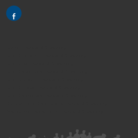
Divorce - Avocat à Strasbourg
Droit de la famille - Avocat à Strasbourg
Droit pénal - Avocat à Strasbourg
Droit des victimes - Avocat à Strasbourg
Droit immobilier - Avocat à Strasbourg
Droit du travail - Avocat à Strasbourg
Droit des contrats - Avocat à Strasbourg
Recouvrement des créances - Avocat à Strasbourg
Postulation et substitution - Avocat à Strasbourg