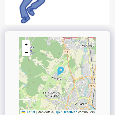
+
−
|
Map data ©
contributors
Leaflet
OpenStreetMap