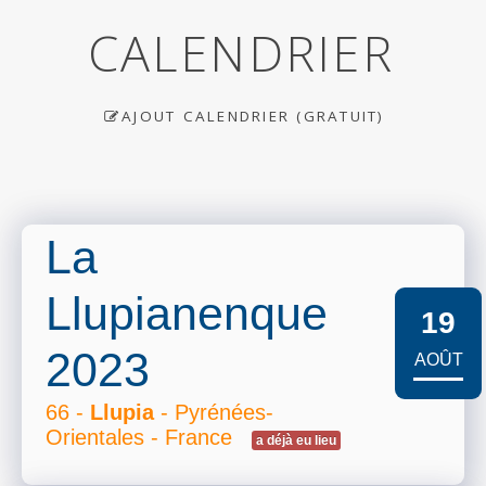
CALENDRIER
AJOUT CALENDRIER (GRATUIT)
La
Llupianenque
19
2023
AOÛT
66 -
Llupia
- Pyrénées-
Orientales - France
a déjà eu lieu