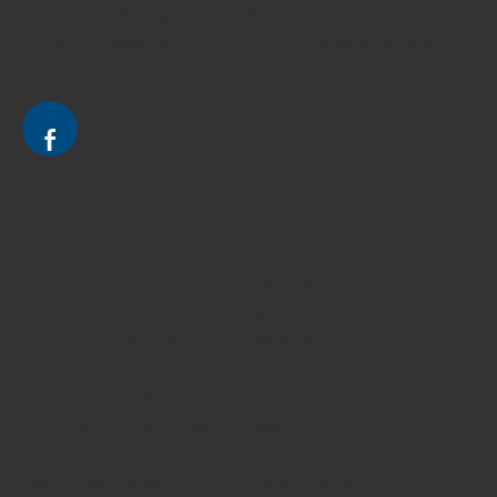
Avocat à Strasbourg CELINE FUCHS
Avocat à Strasbourg - CELINE FUCHS - Domaines de droit
Le cabinet d'Avocat à Strasbourg - CELINE FUCHS
Divorce - Avocat à Strasbourg
Droit de la famille - Avocat à Strasbourg
Droit pénal - Avocat à Strasbourg
Droit des victimes - Avocat à Strasbourg
Droit immobilier - Avocat à Strasbourg
Droit du travail - Avocat à Strasbourg
Droit des contrats - Avocat à Strasbourg
Recouvrement des créances - Avocat à Strasbourg
Postulation et substitution - Avocat à Strasbourg