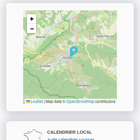
+
−
|
Map data ©
contributors
Leaflet
OpenStreetMap
CALENDRIER LOCAL
aude.calendrier.courses