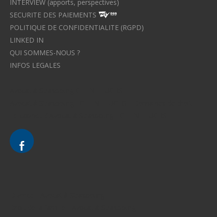
INTERVIEW (apports, perspectives)
SECURITE DES PAIEMENTS
POLITIQUE DE CONFIDENTIALITE (RGPD)
LINKED IN
QUI SOMMES-NOUS ?
INFOS LEGALES
Avocat à Strasbourg CELINE FUCHS
Avocat à Strasbourg - CELINE FUCHS - Domaines de droit
Le cabinet d'Avocat à Strasbourg - CELINE FUCHS
Divorce - Avocat à Strasbourg
Droit de la famille - Avocat à Strasbourg