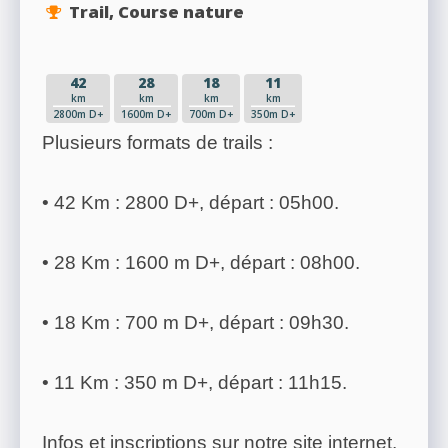
Trail, Course nature
42
28
18
11
km
km
km
km
2800m D+
1600m D+
700m D+
350m D+
Plusieurs formats de trails :
• 42 Km : 2800 D+, départ : 05h00.
• 28 Km : 1600 m D+, départ : 08h00.
• 18 Km : 700 m D+, départ : 09h30.
• 11 Km : 350 m D+, départ : 11h15.
Infos et inscriptions sur notre site internet.