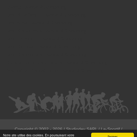
Divorce - Avocat à Strasbourg
Droit de la famille - Avocat à Strasbourg
Droit pénal - Avocat à Strasbourg
Droit des victimes - Avocat à Strasbourg
Droit immobilier - Avocat à Strasbourg
Droit du travail - Avocat à Strasbourg
Droit des contrats - Avocat à Strasbourg
Recouvrement des créances - Avocat à Strasbourg
Postulation et substitution - Avocat à Strasbourg
Copyright ©
2002 - 2026
/ Studiodev SARL / Le-Sportif /
Notre site utilise des cookies. En poursuivant votre
Registration4all
Fermer