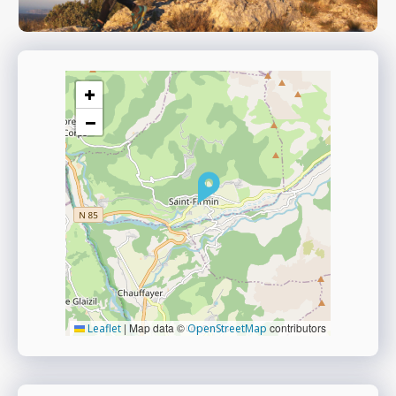
+
−
|
Map data ©
contributors
Leaflet
OpenStreetMap