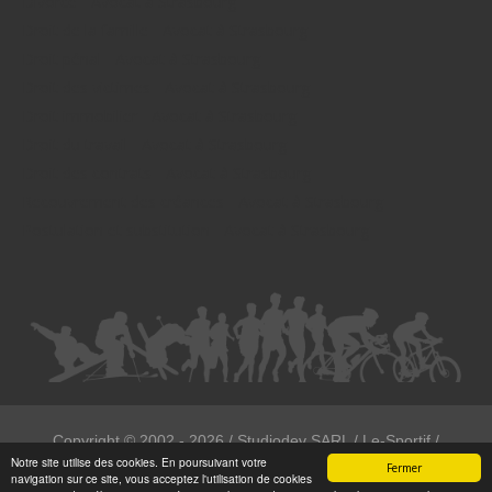
Divorce - Avocat à Strasbourg
Droit de la famille - Avocat à Strasbourg
Droit pénal - Avocat à Strasbourg
Droit des victimes - Avocat à Strasbourg
Droit immobilier - Avocat à Strasbourg
Droit du travail - Avocat à Strasbourg
Droit des contrats - Avocat à Strasbourg
Recouvrement des créances - Avocat à Strasbourg
Postulation et substitution - Avocat à Strasbourg
Copyright ©
2002 - 2026
/ Studiodev SARL / Le-Sportif /
Notre site utilise des cookies. En poursuivant votre
Registration4all
Fermer
navigation sur ce site, vous acceptez l'utilisation de cookies
Tous droits réservées.