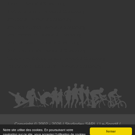
Divorce - Avocat à Strasbourg
Droit de la famille - Avocat à Strasbourg
Droit pénal - Avocat à Strasbourg
Droit des victimes - Avocat à Strasbourg
Droit immobilier - Avocat à Strasbourg
Droit du travail - Avocat à Strasbourg
Droit des contrats - Avocat à Strasbourg
Recouvrement des créances - Avocat à Strasbourg
Postulation et substitution - Avocat à Strasbourg
Copyright ©
2002 - 2026
/ Studiodev SARL / Le-Sportif /
Notre site utilise des cookies. En poursuivant votre
Registration4all
Fermer
navigation sur ce site, vous acceptez l'utilisation de cookies