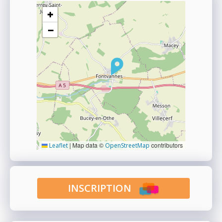
+
−
|
Map data ©
contributors
Leaflet
OpenStreetMap
INSCRIPTION