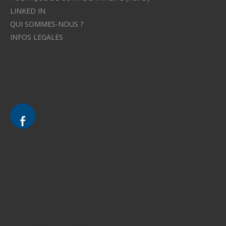
LINKED IN
QUI SOMMES-NOUS ?
INFOS LEGALES
Avocat à Strasbourg CELINE FUCHS
Avocat à Strasbourg - CELINE FUCHS - Domaines de droit
Le cabinet d'Avocat à Strasbourg - CELINE FUCHS
Divorce - Avocat à Strasbourg
Droit de la famille - Avocat à Strasbourg
Droit pénal - Avocat à Strasbourg
Droit des victimes - Avocat à Strasbourg
Droit immobilier - Avocat à Strasbourg