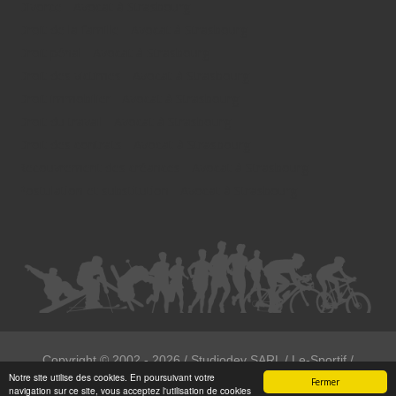
Divorce - Avocat à Strasbourg
Droit de la famille - Avocat à Strasbourg
Droit pénal - Avocat à Strasbourg
Droit des victimes - Avocat à Strasbourg
Droit immobilier - Avocat à Strasbourg
Droit du travail - Avocat à Strasbourg
Droit des contrats - Avocat à Strasbourg
Recouvrement des créances - Avocat à Strasbourg
Postulation et substitution - Avocat à Strasbourg
Copyright ©
2002 - 2026
/ Studiodev SARL / Le-Sportif /
Notre site utilise des cookies. En poursuivant votre
Registration4all
Fermer
navigation sur ce site, vous acceptez l'utilisation de cookies