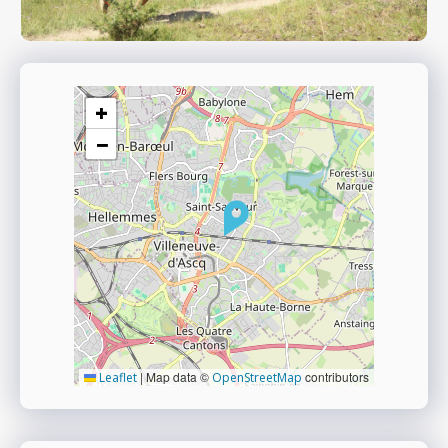
+
−
|
Map data ©
contributors
Leaflet
OpenStreetMap