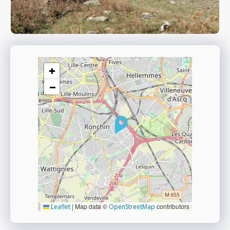
+
−
|
Map data ©
contributors
Leaflet
OpenStreetMap