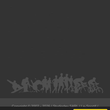
Divorce - Avocat à Strasbourg
Droit de la famille - Avocat à Strasbourg
Droit pénal - Avocat à Strasbourg
Droit des victimes - Avocat à Strasbourg
Droit immobilier - Avocat à Strasbourg
Droit du travail - Avocat à Strasbourg
Droit des contrats - Avocat à Strasbourg
Recouvrement des créances - Avocat à Strasbourg
Postulation et substitution - Avocat à Strasbourg
Copyright ©
2002 - 2026
/ Studiodev SARL / Le-Sportif /