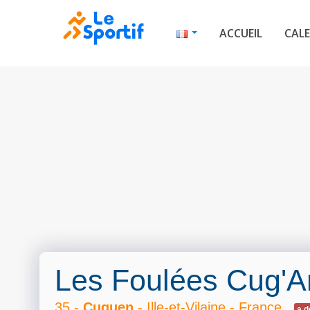
ACCUEIL
CALE
Les Foulées Cug'A
35 -
Cuguen
- Ille-et-Vilaine - France
a d