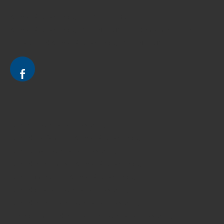
Avocat à Strasbourg CELINE FUCHS
Avocat à Strasbourg - CELINE FUCHS - Domaines de droit
Le cabinet d'Avocat à Strasbourg - CELINE FUCHS
Divorce - Avocat à Strasbourg
Droit de la famille - Avocat à Strasbourg
Droit pénal - Avocat à Strasbourg
Droit des victimes - Avocat à Strasbourg
Droit immobilier - Avocat à Strasbourg
Droit du travail - Avocat à Strasbourg
Droit des contrats - Avocat à Strasbourg
Recouvrement des créances - Avocat à Strasbourg