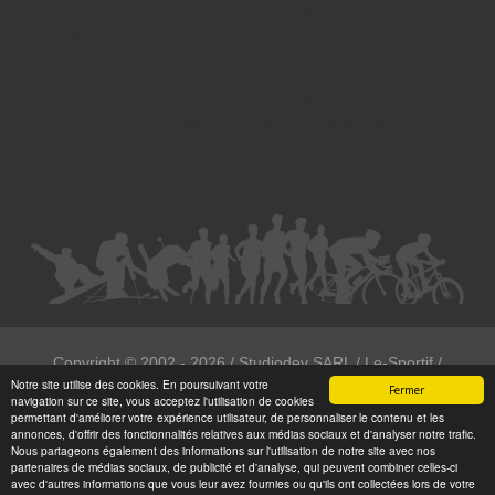
Droit des victimes - Avocat à Strasbourg
Droit immobilier - Avocat à Strasbourg
Droit du travail - Avocat à Strasbourg
Droit des contrats - Avocat à Strasbourg
Recouvrement des créances - Avocat à Strasbourg
Postulation et substitution - Avocat à Strasbourg
Copyright ©
2002 - 2026
/ Studiodev SARL / Le-Sportif /
Notre site utilise des cookies. En poursuivant votre
Registration4all
Fermer
navigation sur ce site, vous acceptez l'utilisation de cookies
Tous droits réservées.
permettant d'améliorer votre expérience utilisateur, de personnaliser le contenu et les
annonces, d'offrir des fonctionnalités relatives aux médias sociaux et d'analyser notre trafic.
Numéro de déclaration CNIL : 1999972
Nous partageons également des informations sur l'utilisation de notre site avec nos
partenaires de médias sociaux, de publicité et d'analyse, qui peuvent combiner celles-ci
avec d'autres informations que vous leur avez fournies ou qu'ils ont collectées lors de votre