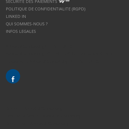
SECURITE DES PAIEMENTS
POLITIQUE DE CONFIDENTIALITE (RGPD)
LINKED IN
QUI SOMMES-NOUS ?
INFOS LEGALES
Avocat à Strasbourg CELINE FUCHS
Avocat à Strasbourg - CELINE FUCHS - Domaines de droit
Le cabinet d'Avocat à Strasbourg - CELINE FUCHS
Divorce - Avocat à Strasbourg
Droit de la famille - Avocat à Strasbourg
Droit pénal - Avocat à Strasbourg