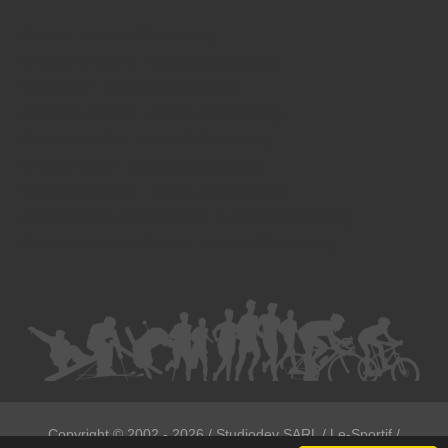
Divorce - Avocat à Strasbourg
Droit de la famille - Avocat à Strasbourg
Droit pénal - Avocat à Strasbourg
Droit des victimes - Avocat à Strasbourg
Droit immobilier - Avocat à Strasbourg
Droit du travail - Avocat à Strasbourg
Droit des contrats - Avocat à Strasbourg
Recouvrement des créances - Avocat à Strasbourg
Postulation et substitution - Avocat à Strasbourg
Copyright ©
2002 - 2026
/ Studiodev SARL / Le-Sportif /