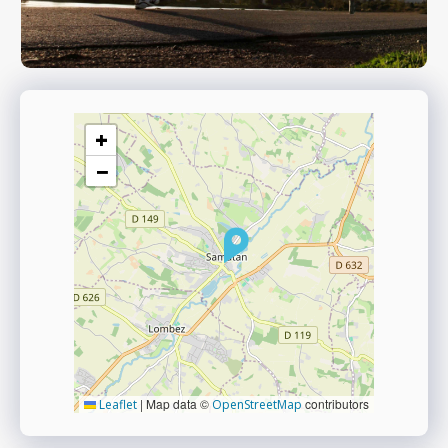
+
−
|
Map data ©
contributors
Leaflet
OpenStreetMap