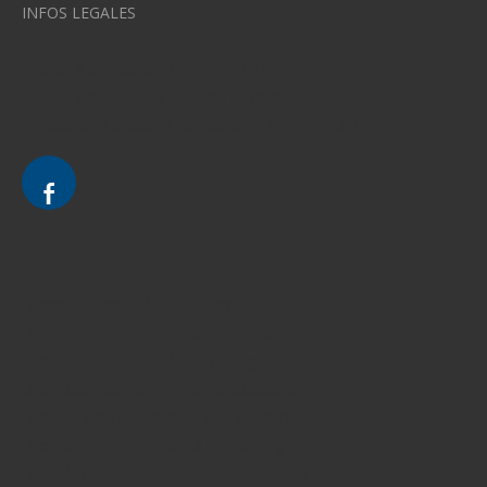
INFOS LEGALES
Avocat à Strasbourg CELINE FUCHS
Avocat à Strasbourg - CELINE FUCHS - Domaines de droit
Le cabinet d'Avocat à Strasbourg - CELINE FUCHS
Divorce - Avocat à Strasbourg
Droit de la famille - Avocat à Strasbourg
Droit pénal - Avocat à Strasbourg
Droit des victimes - Avocat à Strasbourg
Droit immobilier - Avocat à Strasbourg
Droit du travail - Avocat à Strasbourg
Droit des contrats - Avocat à Strasbourg