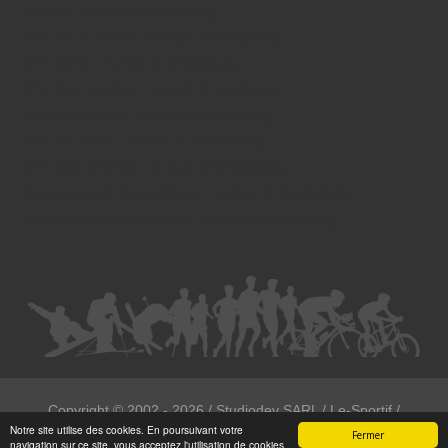
Divorce - Avocat à Strasbourg
Droit de la famille - Avocat à Strasbourg
Droit pénal - Avocat à Strasbourg
Droit des victimes - Avocat à Strasbourg
Droit immobilier - Avocat à Strasbourg
Droit du travail - Avocat à Strasbourg
Droit des contrats - Avocat à Strasbourg
Recouvrement des créances - Avocat à Strasbourg
Postulation et substitution - Avocat à Strasbourg
Copyright ©
2002 - 2026
/ Studiodev SARL / Le-Sportif /
Notre site utilise des cookies. En poursuivant votre
Registration4all
Fermer
navigation sur ce site, vous acceptez l'utilisation de cookies