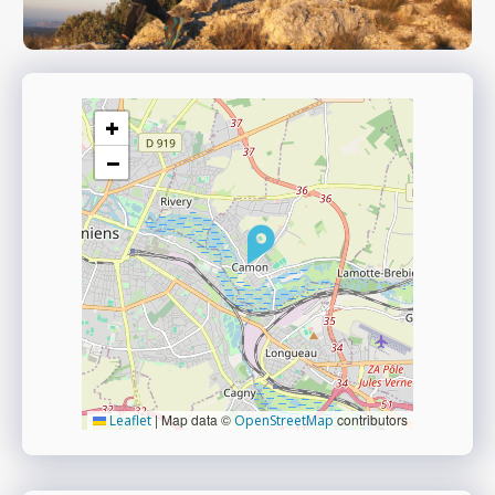
+
−
|
Map data ©
contributors
Leaflet
OpenStreetMap