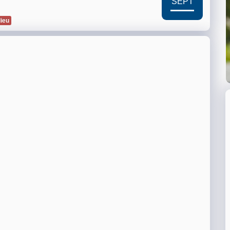
SEPT
lieu