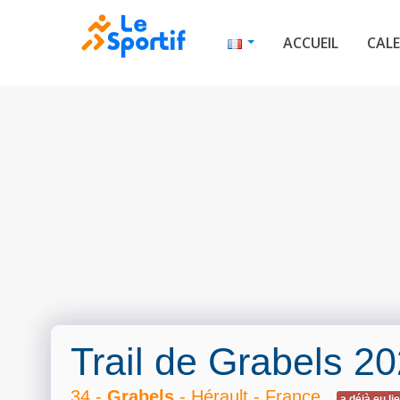
ACCUEIL
CALE
Trail de Grabels 2
34 -
Grabels
- Hérault - France
a déjà eu li