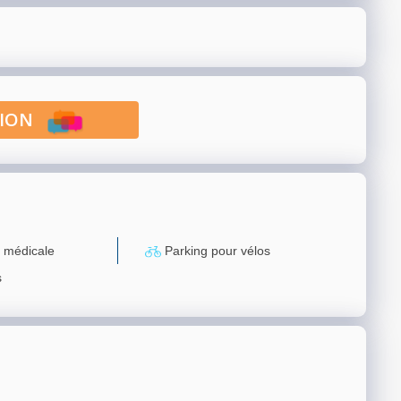
PTION
 médicale
Parking pour vélos
s