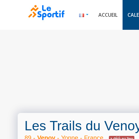
ACCUEIL
CALE
Les Trails du Veno
89 -
Venoy
- Yonne - France
a déjà eu lieu