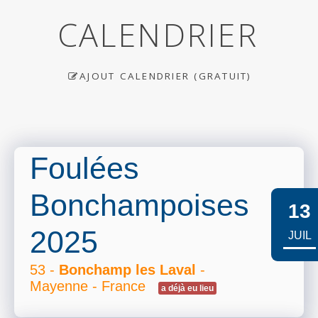
CALENDRIER
AJOUT CALENDRIER (GRATUIT)
Foulées
Bonchampoises
13
2025
JUIL
53 -
Bonchamp les Laval
-
Mayenne - France
a déjà eu lieu