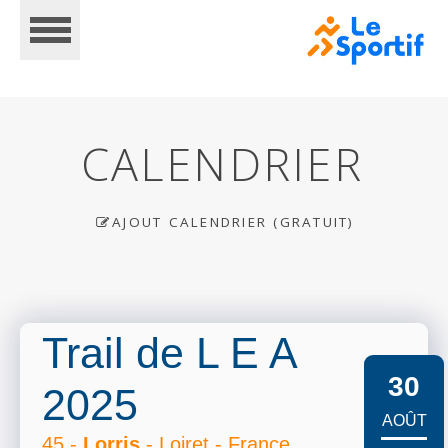
CALENDRIER
AJOUT CALENDRIER (GRATUIT)
ACCUEIL
CALENDRIER
Trail de L E A
30
2025
INSCRIPTIONS
AOÛT
45 -
Lorris
- Loiret - France