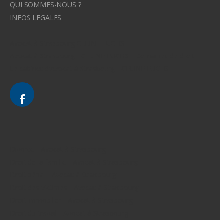
QUI SOMMES-NOUS ?
INFOS LEGALES
Avocat à Strasbourg CELINE FUCHS
Avocat à Strasbourg - CELINE FUCHS - Domaines de droit
Le cabinet d'Avocat à Strasbourg - CELINE FUCHS
Divorce - Avocat à Strasbourg
Droit de la famille - Avocat à Strasbourg
Droit pénal - Avocat à Strasbourg
Droit des victimes - Avocat à Strasbourg
Droit immobilier - Avocat à Strasbourg
Droit du travail - Avocat à Strasbourg