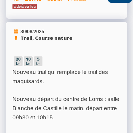
a déjà eu lieu
RÉSULTATS
30/08/2025
Trail, Course nature
PHOTOS/VIDÉOS
20
10
5
BLOG
km
km
km
Nouveau trail qui remplace le trail des
maquisards.
ORGANISATEURS
Nouveau départ du centre de Lorris : salle
Blanche de Castille le matin, départ entre
PLUS...
09h30 et 10h15.