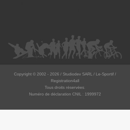
Droit des contrats - Avocat à Strasbourg
Recouvrement des créances - Avocat à Strasbourg
Postulation et substitution - Avocat à Strasbourg
Copyright ©
2002 - 2026
/ Studiodev SARL / Le-Sportif /
Registration4all
Tous droits réservées.
Numéro de déclaration CNIL : 1999972