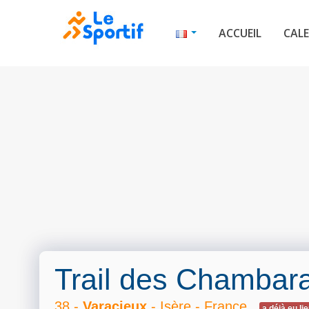
ACCUEIL
CALE
Trail des Chambar
38 -
Varacieux
- Isère - France
a déjà eu li