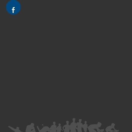
Divorce - Avocat à Strasbourg
Droit de la famille - Avocat à Strasbourg
Droit pénal - Avocat à Strasbourg
Droit des victimes - Avocat à Strasbourg
Droit immobilier - Avocat à Strasbourg
Droit du travail - Avocat à Strasbourg
Droit des contrats - Avocat à Strasbourg
Recouvrement des créances - Avocat à Strasbourg
Postulation et substitution - Avocat à Strasbourg