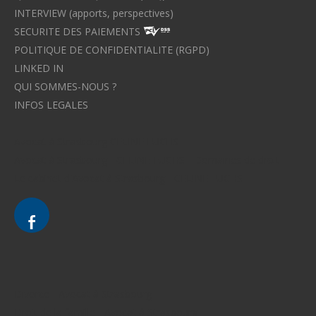
INTERVIEW (apports, perspectives)
SECURITE DES PAIEMENTS
POLITIQUE DE CONFIDENTIALITE (RGPD)
LINKED IN
QUI SOMMES-NOUS ?
INFOS LEGALES
Avocat à Strasbourg CELINE FUCHS
Avocat à Strasbourg - CELINE FUCHS - Domaines de droit
Le cabinet d'Avocat à Strasbourg - CELINE FUCHS
Divorce - Avocat à Strasbourg
Droit de la famille - Avocat à Strasbourg