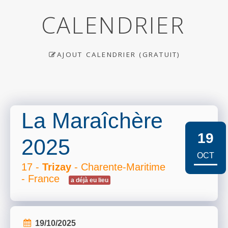
CALENDRIER
AJOUT CALENDRIER (GRATUIT)
La Maraîchère
19
2025
OCT
17 -
Trizay
- Charente-Maritime
- France
a déjà eu lieu
19/10/2025