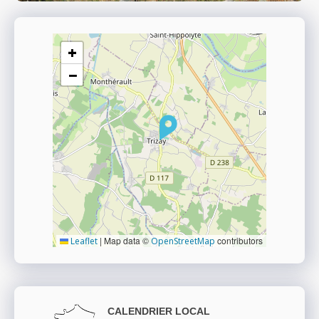
+
−
|
Map data ©
contributors
Leaflet
OpenStreetMap
CALENDRIER LOCAL