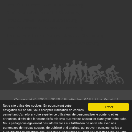
Droit des victimes - Avocat à Strasbourg
Droit immobilier - Avocat à Strasbourg
Droit du travail - Avocat à Strasbourg
Droit des contrats - Avocat à Strasbourg
Recouvrement des créances - Avocat à Strasbourg
Postulation et substitution - Avocat à Strasbourg
Copyright ©
2002 - 2026
/ Studiodev SARL / Le-Sportif /
Notre site utilise des cookies. En poursuivant votre
Registration4all
Fermer
navigation sur ce site, vous acceptez l'utilisation de cookies
Tous droits réservées.
permettant d'améliorer votre expérience utilisateur, de personnaliser le contenu et les
annonces, d'offrir des fonctionnalités relatives aux médias sociaux et d'analyser notre trafic.
Numéro de déclaration CNIL : 1999972
Nous partageons également des informations sur l'utilisation de notre site avec nos
partenaires de médias sociaux, de publicité et d'analyse, qui peuvent combiner celles-ci
avec d'autres informations que vous leur avez fournies ou qu'ils ont collectées lors de votre