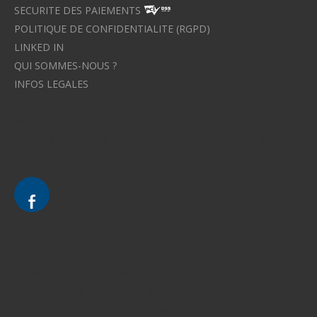
SECURITE DES PAIEMENTS
POLITIQUE DE CONFIDENTIALITE (RGPD)
LINKED IN
QUI SOMMES-NOUS ?
INFOS LEGALES
Avocat à Strasbourg CELINE FUCHS
Avocat à Strasbourg - CELINE FUCHS - Domaines de droit
Le cabinet d'Avocat à Strasbourg - CELINE FUCHS
Divorce - Avocat à Strasbourg
Droit de la famille - Avocat à Strasbourg
Droit pénal - Avocat à Strasbourg