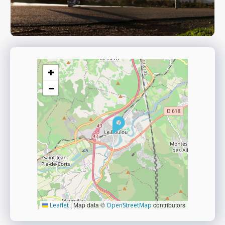
+
−
|
Map data ©
contributors
Leaflet
OpenStreetMap