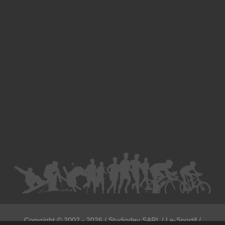
Divorce - Avocat à Strasbourg
Droit de la famille - Avocat à Strasbourg
Droit pénal - Avocat à Strasbourg
Droit des victimes - Avocat à Strasbourg
Droit immobilier - Avocat à Strasbourg
Droit du travail - Avocat à Strasbourg
Droit des contrats - Avocat à Strasbourg
Recouvrement des créances - Avocat à Strasbourg
Postulation et substitution - Avocat à Strasbourg
Copyright ©
2002 - 2026
/ Studiodev SARL / Le-Sportif /